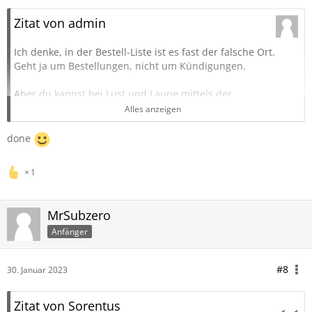
Zitat von admin
Ich denke, in der Bestell-Liste ist es fast der falsche Ort.
Geht ja um Bestellungen, nicht um Kündigungen.
Aber du kannst bei Lust und Laune mittels der
Umfragefunktion gerne etwas anlegen.
Alles anzeigen
Umfragen
done
Einfach Thema erstellen und bei den Reitern unten
1
"Umfrage" anklicken und entsprechende Werte vorgeben.
MrSubzero
Anfänger
#8
30. Januar 2023
Zitat von Sorentus