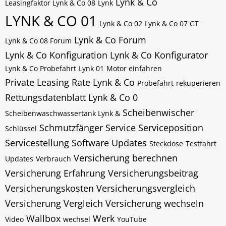
Lynk & Co
Leasingfaktor Lynk & Co 08
Lynk
LYNK & CO 01
Lynk & Co 02
Lynk & Co 07 GT
Lynk & Co Forum
Lynk & Co 08 Forum
Lynk & Co Konfiguration
Lynk & Co Konfigurator
Lynk & Co Probefahrt
Lynk 01
Motor einfahren
Private Leasing Rate Lynk & Co
Probefahrt
rekuperieren
Rettungsdatenblatt Lynk & Co 0
Scheibenwischer
Scheibenwaschwassertank Lynk &
Schmutzfänger
Service
Serviceposition
Schlüssel
Servicestellung
Software Updates
Steckdose
Testfahrt
Versicherung berechnen
Updates
Verbrauch
Versicherung Erfahrung
Versicherungsbeitrag
Versicherungskosten
Versicherungsvergleich
Versicherung Vergleich
Versicherung wechseln
Wallbox
Werk
Video
wechsel
YouTube