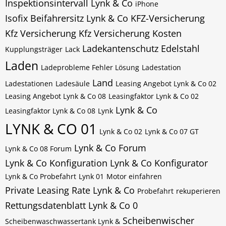
Inspektionsintervall Lynk & Co
iPhone
Isofix Beifahrersitz Lynk & Co
KFZ-Versicherung
Kfz Versicherung
Kfz Versicherung Kosten
Ladekantenschutz Edelstahl
Kupplungsträger
Lack
Laden
Ladeprobleme Fehler Lösung
Ladestation
Land
Ladestationen
Ladesäule
Leasing Angebot Lynk & Co 02
Leasing Angebot Lynk & Co 08
Leasingfaktor Lynk & Co 02
Lynk & Co
Leasingfaktor Lynk & Co 08
Lynk
LYNK & CO 01
Lynk & Co 02
Lynk & Co 07 GT
Lynk & Co Forum
Lynk & Co 08 Forum
Lynk & Co Konfiguration
Lynk & Co Konfigurator
Lynk & Co Probefahrt
Lynk 01
Motor einfahren
Private Leasing Rate Lynk & Co
Probefahrt
rekuperieren
Rettungsdatenblatt Lynk & Co 0
Scheibenwischer
Scheibenwaschwassertank Lynk &