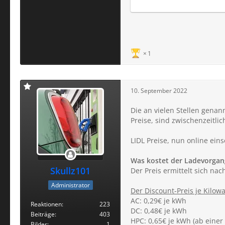
1
10. September 2022
Die an vielen Stellen genan
Preise, sind zwischenzeitlic
LIDL Preise, nun online ein
Was kostet der Ladevorgan
Skullz101
Der Preis ermittelt sich n
Administrator
Der Discount-Preis je Kilowa
AC: 0,29€ je kWh
Reaktionen
223
DC: 0,48€ je kWh
Beiträge
403
HPC: 0,65€ je kWh (ab einer
Bilder
1