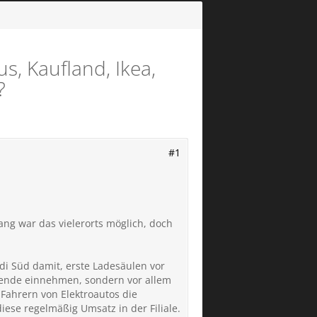
s, Kaufland, Ikea,
?
#1
ng war das vielerorts möglich, doch
di Süd damit, erste Ladesäulen vor
iewende einnehmen, sondern vor allem
 Fahrern von Elektroautos die
ese regelmäßig Umsatz in der Filiale.