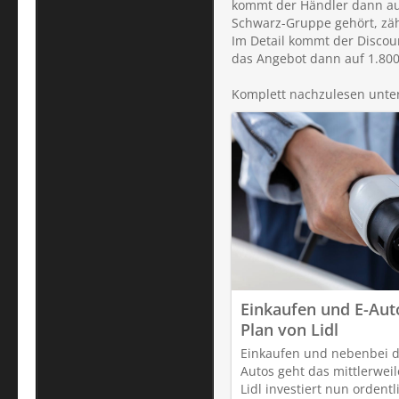
kommt der Händler dann auf
Schwarz-Gruppe gehört, zäh
Im Detail kommt der Discou
das Angebot dann auf 1.800 
Komplett nachzulesen unter
Einkaufen und E-Auto
Plan von Lidl
Einkaufen und nebenbei d
Autos geht das mittlerwei
Lidl investiert nun ordentl