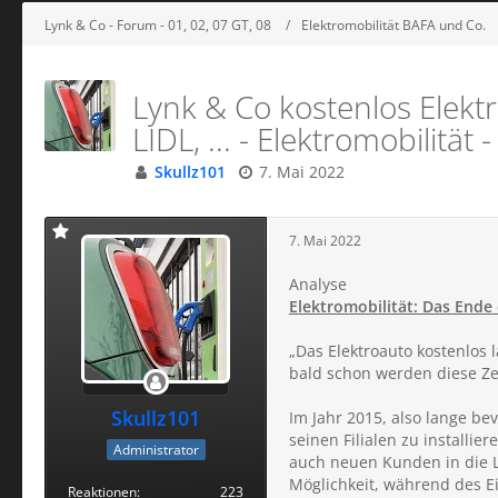
Lynk & Co - Forum - 01, 02, 07 GT, 08
Elektromobilität BAFA und Co.
Lynk & Co kostenlos Elektr
LIDL, ... - Elektromobilit
Skullz101
7. Mai 2022
7. Mai 2022
Analyse
Elektromobilität: Das Ende
„Das Elektroauto kostenlos
bald schon werden diese Zei
Skullz101
Im Jahr 2015, also lange be
seinen Filialen zu installi
Administrator
auch neuen Kunden in die Lä
Möglichkeit, während des Ei
Reaktionen
223