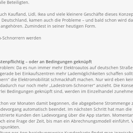
lle Beteiligten.
auch Kaufland, Lidl, Ikea und viele kleinere Geschäfte dieses Konze
n Deutschland, kamen auch die Probleme – und bald schon wird d
 angehören. Zumindest in seiner heutigen Form.
-Schnorrern werden
tenpflichtig – oder an Bedingungen geknüpft
Problem: Da es nun immer mehr Elektroautos auf deutschen Stra
n gerade bei Einkaufszentren mehr Lademöglichkeiten schaffen sol
ern“ die Elektromobilität schmackhaft machen. Nur wird eben kein
er dadurch nur noch mehr „Ladestrom-Schnorrer“ anzieht. Die Kons
erlei Bedingungen geknüpft sind, werden im Einzelhandel zunehme
en schon vor Monaten damit begonnen, die abgegebene Strommenge
adevorgang automatisch beendet. Im nächsten Schritt hat man die 
istrierte Kunden den Ladevorgang über die App starten. Momentan
noch eine Frage der Zeit, bis man ein Abrechnungsmodell einführt. 
uspunkten.
haltung per App beziehungsweise Kundenkarte findet man inzwisc