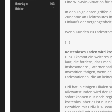
Eine Win-Win-Situation für a
Beiträge
403
Bilder
1
In den Folgejahren griffen 
Zunahme an Elektroautos i
Einkaufs der Vergangenheit
Wenn Kunden zu Ladestrom
(...)
Kostenloses Laden wird kos
Hinzu kommt ein weiteres 
laut, die fordern, dass ma
insbesondere „Laternenpark
Investition tätigen, wenn 
Ladestationen, die an kein
Lidl hat in einigen Filial
Kilowattstunden wird der L
sofort können nur noch reg
kostenlos, aber es ist nur 
Bezahlen mit Lidl-Plus-Bon
Das Modell mit der Freisc