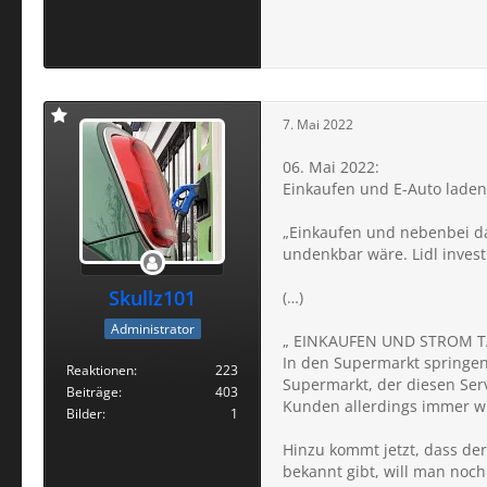
7. Mai 2022
06. Mai 2022:
Einkaufen und E-Auto laden:
„Einkaufen und nebenbei da
undenkbar wäre. Lidl investi
Skullz101
(…)
Administrator
„ EINKAUFEN UND STROM T
In den Supermarkt springen u
Reaktionen
223
Supermarkt, der diesen Serv
Beiträge
403
Kunden allerdings immer wie
Bilder
1
Hinzu kommt jetzt, dass der
bekannt gibt, will man noch