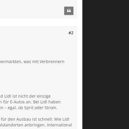
#2
upermärkten, was mit Verbrennern
 Lidl ist nicht der einzige
 für E-Autos an. Bei Lidl haben
 – egal, ob Sprit oder Strom.
für den Ausbau ist schnell: Wie Lidl
alstandorten anbringen. International