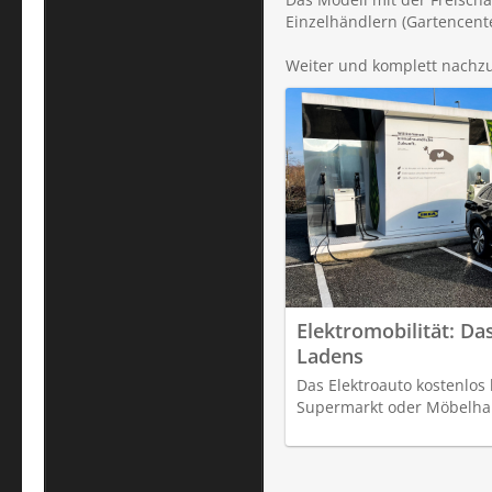
Einzelhändlern (Gartencenter
Weiter und komplett nachzu
Elektromobilität: Da
Ladens
Das Elektroauto kostenlo
Supermarkt oder Möbelhau