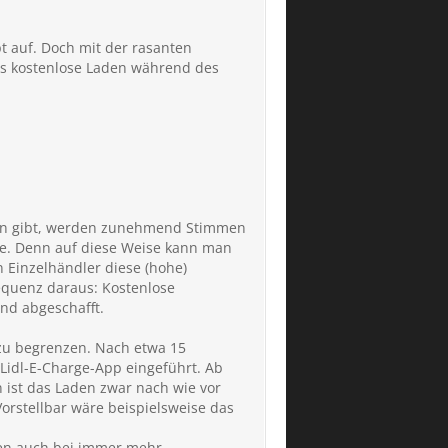
pt auf. Doch mit der rasanten
as kostenlose Laden während des
ßen gibt, werden zunehmend Stimmen
lte. Denn auf diese Weise kann man
 Einzelhändler diese (hohe)
equenz daraus: Kostenlose
nd abgeschafft.
 zu begrenzen. Nach etwa 15
Lidl-E-Charge-App eingeführt. Ab
 ist das Laden zwar nach wie vor
Vorstellbar wäre beispielsweise das
hen auch bei immer mehr