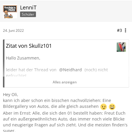
LenniT
Schüler
#3
24. Juni 2022
Zitat von Skullz101
Hallo Zusammen,
leider hat der Thread von
Neidhard
(noch) nicht
gefruchtet.
Die Galerie ist leider auch noch nicht angerührt worden...
Alles anzeigen
Wer Zeit und Lust hat, gerne uploaden, klick:
Hey Oli,
kann ich aber schon ein bisschen nachvollziehen: Eine
https://www.lynkco-forum.de/gallery/
Bildergallery von Autos, die alle gleich aussehen
Aber im Ernst: Alle, die sich den 01 bestellt haben: Freut Euch
Gruß Oli
auf ein außergewöhnliches Auto, das immer noch viele Blicke
und neugierige Fragen auf sich zieht. Und die meisten finden's
super.