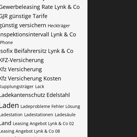
Gewerbeleasing Rate Lynk & Co
GJR
günstige Tarife
günstig versichern
Heckträger
Inspektionsintervall Lynk & Co
iPhone
Isofix Beifahrersitz Lynk & Co
KFZ-Versicherung
Kfz Versicherung
Kfz Versicherung Kosten
Kupplungsträger
Lack
Ladekantenschutz Edelstahl
Laden
Ladeprobleme Fehler Lösung
Ladestation
Ladestationen
Ladesäule
Land
Leasing Angebot Lynk & Co 02
Leasing Angebot Lynk & Co 08