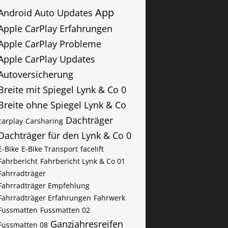
App
Android Auto Updates
Apple CarPlay Erfahrungen
Apple CarPlay Probleme
Apple CarPlay Updates
Autoversicherung
Breite mit Spiegel Lynk & Co 0
Breite ohne Spiegel Lynk & Co
Dachträger
carplay
Carsharing
Dachträger für den Lynk & Co 0
E-Bike
E-Bike Transport
facelift
Fahrbericht
Fahrbericht Lynk & Co 01
Fahrradträger
Fahrradträger Empfehlung
Fahrradträger Erfahrungen
Fahrwerk
Fussmatten
Fussmatten 02
Ganzjahresreifen
Fussmatten 08