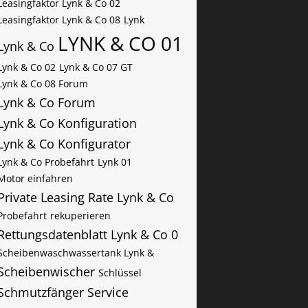
Leasingfaktor Lynk & Co 02
Leasingfaktor Lynk & Co 08
Lynk
LYNK & CO 01
Lynk & Co
Lynk & Co 02
Lynk & Co 07 GT
Lynk & Co 08 Forum
Lynk & Co Forum
Lynk & Co Konfiguration
Lynk & Co Konfigurator
Lynk & Co Probefahrt
Lynk 01
Motor einfahren
Private Leasing Rate Lynk & Co
Probefahrt
rekuperieren
Rettungsdatenblatt Lynk & Co 0
Scheibenwaschwassertank Lynk &
Scheibenwischer
Schlüssel
Schmutzfänger
Service