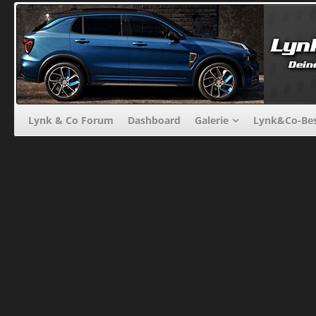
Lynk & Co Forum
Dashboard
Galerie
Lynk&Co-Bes